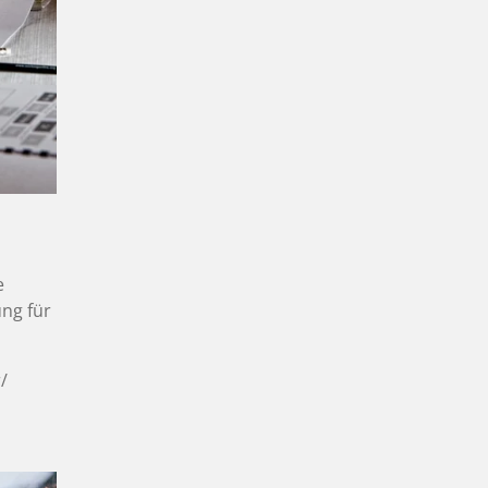
e
ng für
/