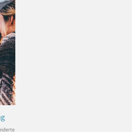
ng
eiderte