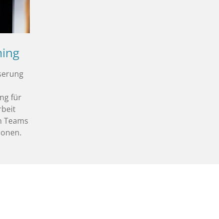
ning
serung
ng für
beit
n Teams
rsonen.