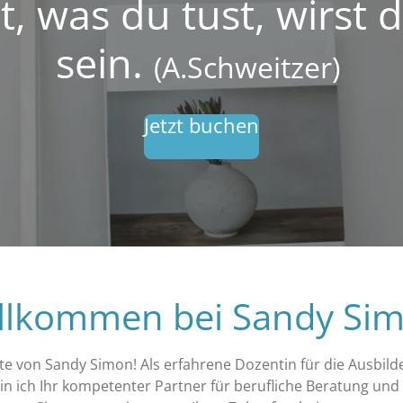
t, was du tust, wirst d
sein.
(A.Schweitzer)
Jetzt buchen
llkommen bei Sandy Si
te von Sandy Simon! Als erfahrene Dozentin für die Ausbild
in ich Ihr kompetenter Partner für berufliche Beratung un