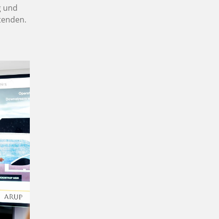
g und
itenden.